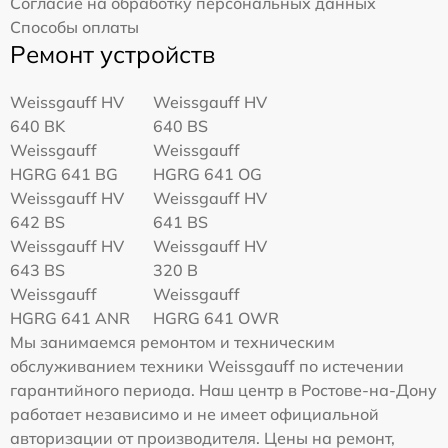
Согласие на обработку персональных данных
Способы оплаты
Ремонт устройств
Weissgauff HV
Weissgauff HV
640 BK
640 BS
Weissgauff
Weissgauff
HGRG 641 BG
HGRG 641 OG
Weissgauff HV
Weissgauff HV
642 BS
641 BS
Weissgauff HV
Weissgauff HV
643 BS
320 B
Weissgauff
Weissgauff
HGRG 641 ANR
HGRG 641 OWR
Мы занимаемся ремонтом и техническим
обслуживанием техники Weissgauff по истечении
гарантийного периода. Наш центр в Ростове-на-Дону
работает независимо и не имеет официальной
авторизации от производителя. Цены на ремонт,