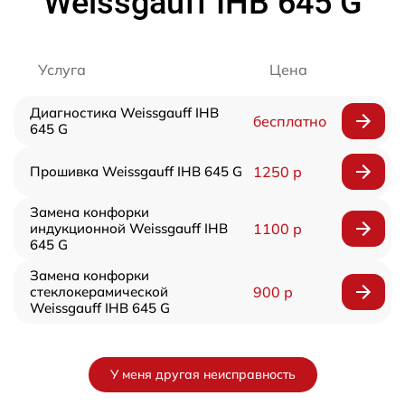
Weissgauff IHB 645 G
Услуга
Цена
Диагностика Weissgauff IHB
бесплатно
645 G
Прошивка Weissgauff IHB 645 G
1250 р
Замена конфорки
индукционной Weissgauff IHB
1100 р
645 G
Замена конфорки
стеклокерамической
900 р
Weissgauff IHB 645 G
У меня другая неисправность