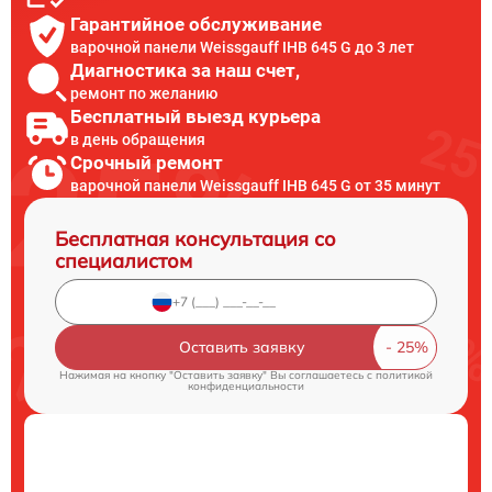
Гарантийное обслуживание
варочной панели Weissgauff IHB 645 G до 3 лет
Диагностика за наш счет,
ремонт по желанию
Бесплатный выезд курьера
в день обращения
Срочный ремонт
варочной панели Weissgauff IHB 645 G от 35 минут
Бесплатная консультация со
специалистом
Оставить заявку
Нажимая на кнопку "Оставить заявку" Вы соглашаетесь c
политикой
конфиденциальности