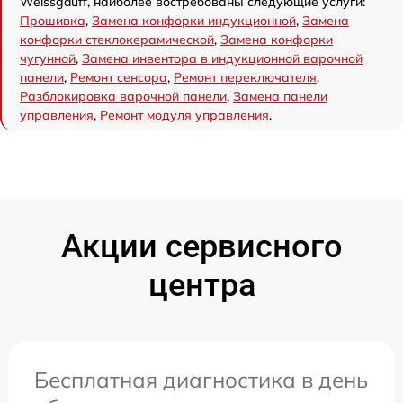
Weissgauff, наиболее востребованы следующие услуги:
Прошивка
,
Замена конфорки индукционной
,
Замена
конфорки стеклокерамической
,
Замена конфорки
чугунной
,
Замена инвентора в индукционной варочной
панели
,
Ремонт сенсора
,
Ремонт переключателя
,
Разблокировка варочной панели
,
Замена панели
управления
,
Ремонт модуля управления
.
Акции сервисного
центра
Бесплатная диагностика в день