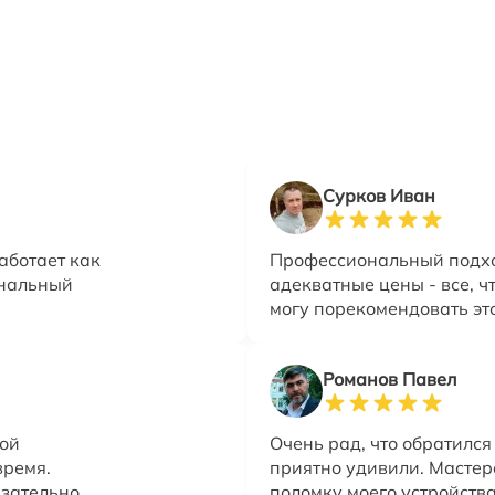
Сурков Иван
аботает как
Профессиональный подход
ональный
адекватные цены - все, ч
могу порекомендовать эт
Романов Павел
той
Очень рад, что обратился
время.
приятно удивили. Мастер
язательно
поломку моего устройства